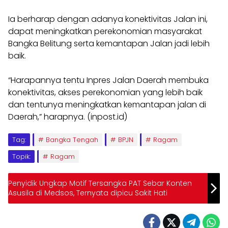
Ia berharap dengan adanya konektivitas Jalan ini,
dapat meningkatkan perekonomian masyarakat
Bangka Belitung serta kemantapan Jalan jadi lebih
baik.
“Harapannya tentu Inpres Jalan Daerah membuka
konektivitas, akses perekonomian yang lebih baik
dan tentunya meningkatkan kemantapan jalan di
Daerah,” harapnya. (inpost.id)
Tag:
Bangka Tengah
BPJN
Ragam
Topik:
Ragam
Penyidik Ungkap Motif Tersangka PAT Sebar Konten
Asusila di Medsos, Ternyata dipicu Sakit Hati