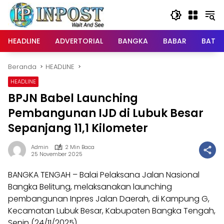
Langsung
ke
konten
HEADLINE
ADVERTORIAL
BANGKA
BABAR
BATE
Beranda
HEADLINE
HEADLINE
BPJN Babel Launching
Pembangunan IJD di Lubuk Besar
Sepanjang 11,1 Kilometer
Admin
2 Min Baca
25 November 2025
BANGKA TENGAH – Balai Pelaksana Jalan Nasional
Bangka Belitung, melaksanakan launching
pembangunan Inpres Jalan Daerah, di Kampung G,
Kecamatan Lubuk Besar, Kabupaten Bangka Tengah,
Senin (24/11/2025).