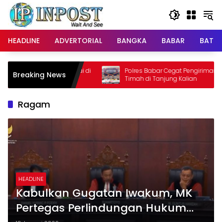
Langsung
ke
konten
HEADLINE
ADVERTORIAL
BANGKA
BABAR
BATE
 Aksi Damai di
Polres Babar Cegat Pengiriman Pasir
Breaking News
Timah di Tanjung Kalian
Ragam
HEADLINE
Kabulkan Gugatan Iwakum, MK
Pertegas Perlindungan Hukum