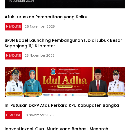
Wartawan di UU Pers
19 Januari 2026
Afuk Luruskan Pemberitaan yang Keliru
HEADLINE
26 November 2025
BPJN Babel Launching Pembangunan IJD di Lubuk Besar
Sepanjang 11,1 Kilometer
HEADLINE
25 November 2025
Ini Putusan DKPP Atas Perkara KPU Kabupaten Bangka
HEADLINE
18 November 2025
Inovasi Inzoni, Guru Muda yang Berhasil Menoreh