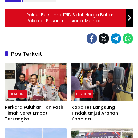
Polres Bersama TPID Sidak Harga Bahan
Pokok di Pasar Tradisional Mentok
Pos Terkait
HEADLINE
HEADLINE
Perkara Puluhan Ton Pasir
Kapolres Langsung
Timah Seret Empat
Tindaklanjuti Arahan
Tersangka
Kapolda