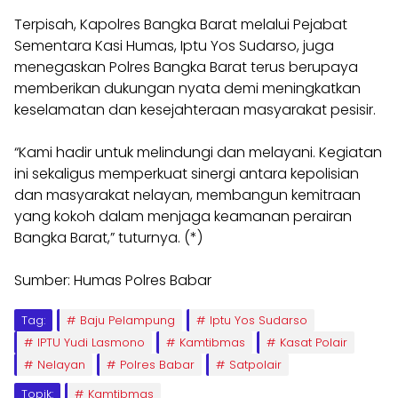
Terpisah, Kapolres Bangka Barat melalui Pejabat
Sementara Kasi Humas, Iptu Yos Sudarso, juga
menegaskan Polres Bangka Barat terus berupaya
memberikan dukungan nyata demi meningkatkan
keselamatan dan kesejahteraan masyarakat pesisir.
“Kami hadir untuk melindungi dan melayani. Kegiatan
ini sekaligus memperkuat sinergi antara kepolisian
dan masyarakat nelayan, membangun kemitraan
yang kokoh dalam menjaga keamanan perairan
Bangka Barat,” tuturnya. (*)
Sumber: Humas Polres Babar
Tag:
Baju Pelampung
Iptu Yos Sudarso
IPTU Yudi Lasmono
Kamtibmas
Kasat Polair
Nelayan
Polres Babar
Satpolair
Topik:
Kamtibmas