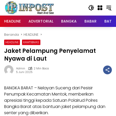
Langsung
ke
konten
HEADLINE
ADVERTORIAL
BANGKA
BABAR
BATE
Beranda
HEADLINE
HEADLINE
KAMTIBMAS
Jaket Pelampung Penyelamat
Nyawa di Laut
Admin
2 Min Baca
5 Juni 2025
BANGKA BARAT – Nelayan Suceng dari Pesisir
Penumpak Kecamatan Mentok, memberikan
apresiasi tinggi kepada Satuan Polairud Polres
Bangka Barat atas bantuan jaket pelampung dan
senter yang diberikan.