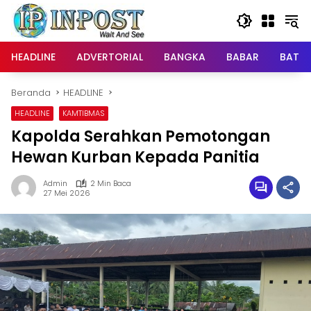
Langsung
ke
konten
HEADLINE
ADVERTORIAL
BANGKA
BABAR
BATE
Beranda
HEADLINE
HEADLINE
KAMTIBMAS
Kapolda Serahkan Pemotongan
Hewan Kurban Kepada Panitia
Admin
2 Min Baca
27 Mei 2026