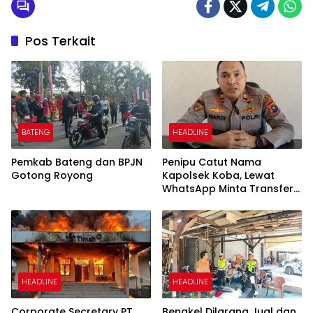
Pos Terkait
BATENG
HEADLINE
Pemkab Bateng dan BPJN
Penipu Catut Nama
Gotong Royong
Kapolsek Koba, Lewat
WhatsApp Minta Transfer
Uang
HEADLINE
HEADLINE
Corporate Secretary PT
Bengkel Dilarang Jual dan