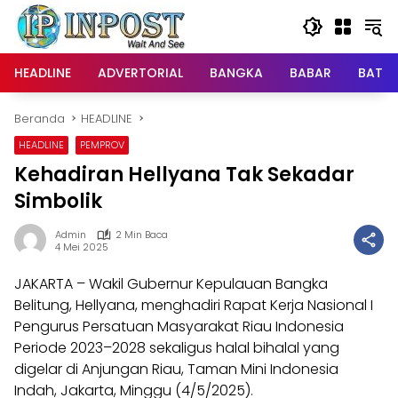
Langsung
ke
konten
HEADLINE
ADVERTORIAL
BANGKA
BABAR
BATE
Beranda
HEADLINE
HEADLINE
PEMPROV
Kehadiran Hellyana Tak Sekadar
Simbolik
Admin
2 Min Baca
4 Mei 2025
JAKARTA – Wakil Gubernur Kepulauan Bangka
Belitung, Hellyana, menghadiri Rapat Kerja Nasional I
Pengurus Persatuan Masyarakat Riau Indonesia
Periode 2023–2028 sekaligus halal bihalal yang
digelar di Anjungan Riau, Taman Mini Indonesia
Indah, Jakarta, Minggu (4/5/2025).