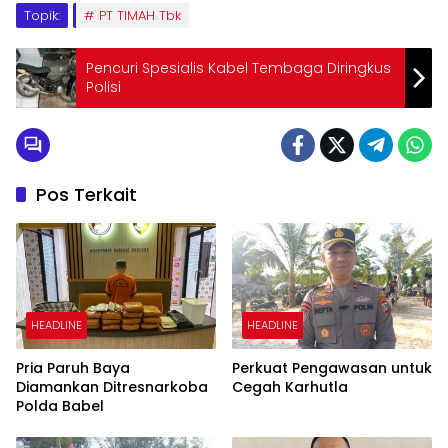
Topik:
PT TIMAH Tbk
Pencuri Spesialis Kabel Tembaga Diringkus
Polisi
Pos Terkait
HEADLINE
HEADLINE
Pria Paruh Baya
Perkuat Pengawasan untuk
Diamankan Ditresnarkoba
Cegah Karhutla
Polda Babel