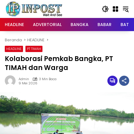
Langsung
ke
konten
HEADLINE
ADVERTORIAL
BANGKA
BABAR
BATE
Beranda
HEADLINE
HEADLINE
PT TIMAH
Kolaborasi Pemkab Bangka, PT
TIMAH dan Warga
Admin
3 Min Baca
9 Mei 2026