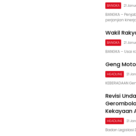
BANGKA
21 Janu
BANGKA – Penjab
perjanjian kinerj
Wakil Rakya
BANGKA
21 Janu
BANGKA – Usai 
Geng Moto
HEADLINE
21 Ja
KEBERADAAN Gen
Revisi Und
Gerombola
Kekayaan 
HEADLINE
21 Ja
Badan Legislasi