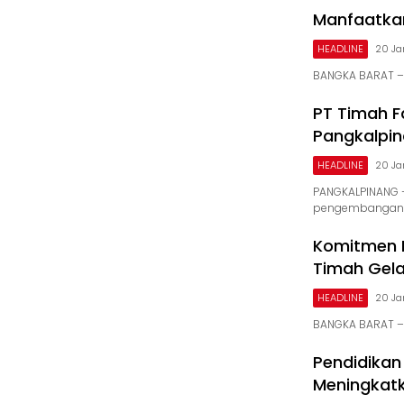
Manfaatkan
HEADLINE
20 Ja
BANGKA BARAT – 
PT Timah F
Pangkalpi
HEADLINE
20 Ja
PANGKALPINANG 
pengembangan 
Komitmen 
Timah Gela
HEADLINE
20 Ja
BANGKA BARAT –
Pendidika
Meningkatk