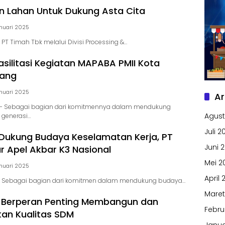
 Lahan Untuk Dukung Asta Cita
nuari 2025
PT Timah Tbk melalui Divisi Processing &…
asilitasi Kegiatan MAPABA PMII Kota
nang
nuari 2025
Ar
– Sebagai bagian dari komitmennya dalam mendukung
Agust
generasi…
Juli 2
Dukung Budaya Keselamatan Kerja, PT
Juni 
r Apel Akbar K3 Nasional
Mei 2
nuari 2025
April 
 Sebagai bagian dari komitmen dalam mendukung budaya…
Maret
n Berperan Penting Membangun dan
Febru
an Kualitas SDM