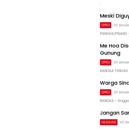
…
Meski Digu
DPRD
20 Januar
PANGKALPINANG –
Me Hoa Di
Gunung
DPRD
20 Januar
BANGKA TENGAH –
Warga Sinar
DPRD
20 Januar
BANGKA – Anggota
Jangan Sa
HEADLINE
20 Ja