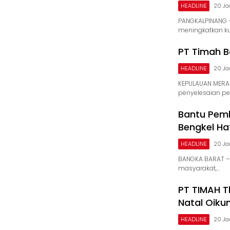
HEADLINE
20 Ja
PANGKALPINANG 
meningkatkan ku
PT Timah B
HEADLINE
20 Ja
KEPULAUAN MERA
penyelesaian 
Bantu Pem
Bengkel Hat
HEADLINE
20 Ja
BANGKA BARAT –
masyarakat,…
PT TIMAH T
Natal Oik
HEADLINE
20 Ja