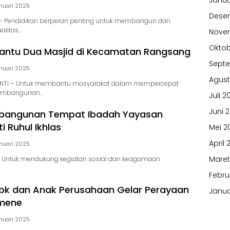
Janua
nuari 2025
Dese
– Pendidikan berperan penting untuk membangun dan
alitas…
Nove
Oktob
antu Dua Masjid di Kecamatan Rangsang
Sept
nuari 2025
Agust
NTI – Untuk membantu masyarakat dalam mempercepat
pembangunan…
Juli 2
Juni 
bangunan Tempat Ibadah Yayasan
i Ruhul Ikhlas
Mei 2
April 
nuari 2025
Maret
 Untuk mendukung kegiatan sosial dan keagamaan
Febru
bk dan Anak Perusahaan Gelar Perayaan
Janua
umene
nuari 2025