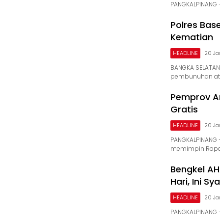
PANGKALPINANG 
Polres Bas
Kematian
HEADLINE
20 Ja
BANGKA SELATAN
pembunuhan at
Pemprov A
Gratis
HEADLINE
20 Ja
PANGKALPINANG –
memimpin Rapa
Bengkel AH
Hari, Ini Sy
HEADLINE
20 Ja
PANGKALPINANG – 