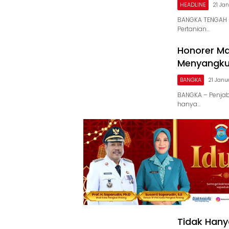
HEADLINE
21 Ja
BANGKA TENGAH –
Pertanian…
Honorer Ma
Menyangku
BANGKA
21 Janu
BANGKA – Penjab
hanya…
INPOST
Tidak Hany