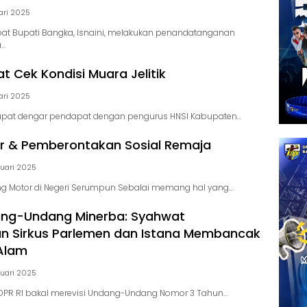
ari 2025
at Bupati Bangka, Isnaini, melakukan penandatanganan
a…
t Cek Kondisi Muara Jelitik
ari 2025
rapat dengar pendapat dengan pengurus HNSI Kabupaten…
r & Pemberontakan Sosial Remaja
nuari 2025
g Motor di Negeri Serumpun Sebalai memang hal yang…
ang-Undang Minerba: Syahwat
n Sirkus Parlemen dan Istana Membancak
Alam
nuari 2025
 DPR RI bakal merevisi Undang-Undang Nomor 3 Tahun…