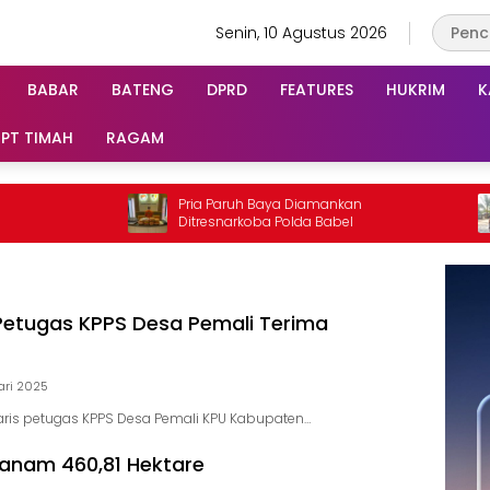
Senin, 10 Agustus 2026
BABAR
BATENG
DPRD
FEATURES
HUKRIM
K
PT TIMAH
RAGAM
Pria Paruh Baya Diamankan
Perkua
Ditresnarkoba Polda Babel
Karhut
 Petugas KPPS Desa Pemali Terima
ari 2025
aris petugas KPPS Desa Pemali KPU Kabupaten…
anam 460,81 Hektare