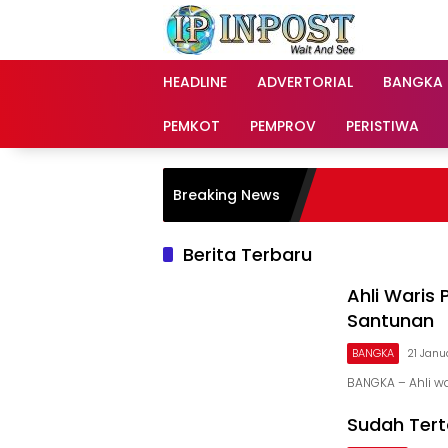
Langsung
ke
konten
HEADLINE
ADVERTORIAL
BANGKA
PEMKOT
PEMPROV
PERISTIWA
Breaking News
Berita Terbaru
Ahli Waris
Santunan
BANGKA
21 Janu
BANGKA – Ahli w
Sudah Tert