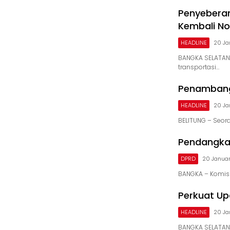
Penyebera
Kembali N
HEADLINE
20 Ja
BANGKA SELATAN
transportasi…
Penambang 
HEADLINE
20 Ja
BELITUNG – Seor
Pendangkal
DPRD
20 Januar
BANGKA – Komisi
Perkuat U
HEADLINE
20 Ja
BANGKA SELATAN 