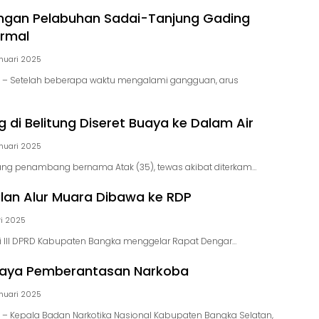
ngan Pelabuhan Sadai-Tanjung Gading
ormal
nuari 2025
 – Setelah beberapa waktu mengalami gangguan, arus
di Belitung Diseret Buaya ke Dalam Air
nuari 2025
ang penambang bernama Atak (35), tewas akibat diterkam…
an Alur Muara Dibawa ke RDP
i 2025
 III DPRD Kabupaten Bangka menggelar Rapat Dengar…
paya Pemberantasan Narkoba
nuari 2025
– Kepala Badan Narkotika Nasional Kabupaten Bangka Selatan,