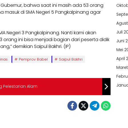
 Gubernur, bahwa saat ini masih ada 53 orang
Oktob
a masuk di SMA Negeri 5 Pangkalpinang agar
Sept
Agust
Juli 2
MA Negeri 3 Pangkalpinang. Nanti kami akan
rang ini bisa menjadi bagian dari peserta didik
Juni 
ng,” demikian Saipul Bakhri. (IP)
Mei 2
April 
inas
Pemprov Babel
Saipul Bakhri
Maret
Febru
Janua
 Pelestarian Alam