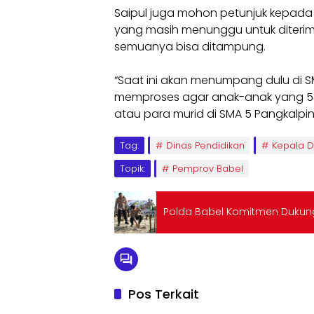
Saipul juga mohon petunjuk kepada
yang masih menunggu untuk diterim
semuanya bisa ditampung.
“Saat ini akan menumpang dulu di S
memproses agar anak-anak yang 53 o
atau para murid di SMA 5 Pangkalpina
Tag:
Dinas Pendidikan
Kepala D
Topik:
Pemprov Babel
Polda Babel Komitmen Dukung
Pos Terkait