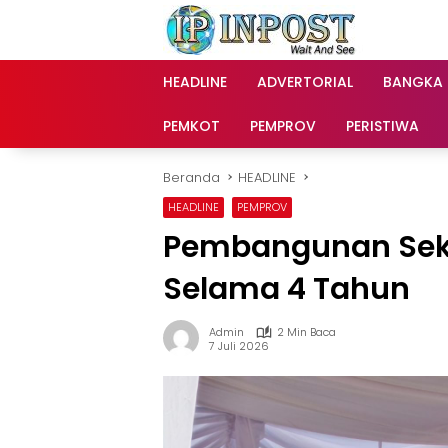
Langsung
ke
konten
HEADLINE
ADVERTORIAL
BANGKA
PEMKOT
PEMPROV
PERISTIWA
Beranda
HEADLINE
HEADLINE
PEMPROV
Pembangunan Seko
Selama 4 Tahun
Admin
2 Min Baca
7 Juli 2026