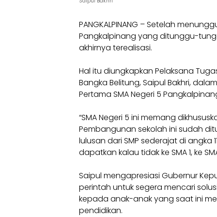
Saipul Bakhri
PANGKALPINANG – Setelah menunggu 
Pangkalpinang yang ditunggu-tun
akhirnya terealisasi.
Hal itu diungkapkan Pelaksana Tuga
Bangka Belitung, Saipul Bakhri, da
Pertama SMA Negeri 5 Pangkalpinang
“SMA Negeri 5 ini memang dikhusu
Pembangunan sekolah ini sudah ditu
lulusan dari SMP sederajat di angka 
dapatkan kalau tidak ke SMA 1, ke S
Saipul mengapresiasi Gubernur Kep
perintah untuk segera mencari solu
kepada anak-anak yang saat ini me
pendidikan.