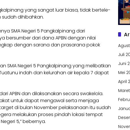
kalpinang yang sangat luar biasa, tidak bertele-
n sudah dihibahkan.
nnya SMA Negeri 5 Pangkalpinang dari
Ar
nya bersumber dari dana APBN dengan nilai
h lengkap dengan sarana dan prasarana pokok
Agust
Juli 2
Juni 
an SMA Negeri 5 Pangkalpinang yang melibatkan
uatunu indah dan kelurahan air kepala 7 dapat
Mei 2
April 
Maret
 dari APBN dan dilaksanakan secara swakelola.
Febru
akat untuk dapat mengawal serta menjaga
target di bulan November pelaksanaan itu sudah
Janua
segera melakukan proses pindah lokasi tempat
Dese
Negeri 5,” bebernya.
Nove