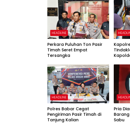
HEADLINE
HEADLI
Perkara Puluhan Ton Pasir
Kapolr
Timah Seret Empat
Tindakl
Tersangka
Kapold
HEADLINE
HEADLI
Polres Babar Cegat
Pria D
Pengiriman Pasir Timah di
Barang 
Tanjung Kalian
Sabu