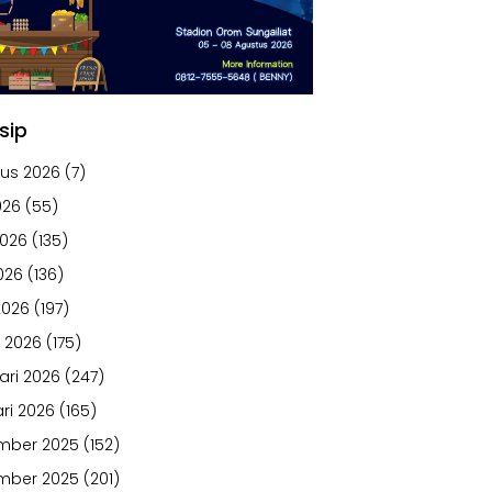
sip
us 2026
(7)
026
(55)
2026
(135)
026
(136)
2026
(197)
 2026
(175)
ari 2026
(247)
ri 2026
(165)
mber 2025
(152)
mber 2025
(201)