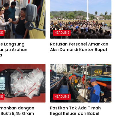
NE
HEADLINE
es Langsung
Ratusan Personel Amankan
anjuti Arahan
Aksi Damai di Kantor Bupati
a
NE
HEADLINE
iamankan dengan
Pastikan Tak Ada Timah
Bukti 9,45 Gram
Ilegal Keluar dari Babel