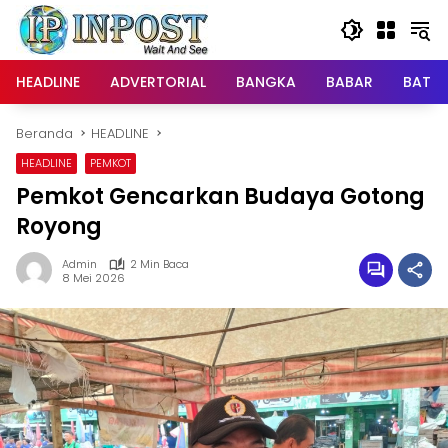
Langsung
ke
konten
HEADLINE
ADVERTORIAL
BANGKA
BABAR
BATE
Beranda
HEADLINE
HEADLINE
PEMKOT
Pemkot Gencarkan Budaya Gotong
Royong
Admin
2 Min Baca
8 Mei 2026