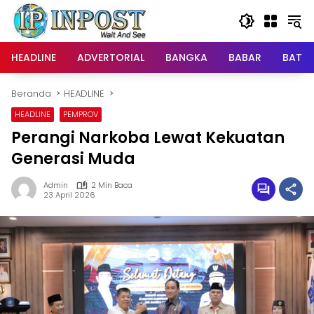
Langsung
ke
konten
HEADLINE
ADVERTORIAL
BANGKA
BABAR
BATE
Beranda
HEADLINE
HEADLINE
PEMPROV
Perangi Narkoba Lewat Kekuatan
Generasi Muda
Admin
2 Min Baca
23 April 2026