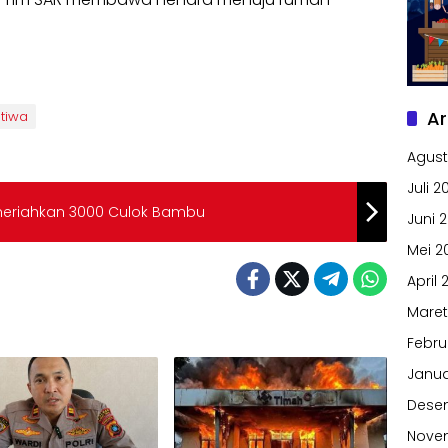
Ar
stiwa
Agust
Juli 2
eriahkan 3000 Culok Bambu
Juni 
Mei 2
April 
Maret
Febru
Janua
Dese
Nove