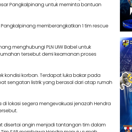
ansar Pangkalpinang untuk meminta bantuan
r Pangkalpinang memberangkatkan 1 tim rescue
inang menghubungi PLN UIW Babel untuk
h perumahan tersebut demi keamanan proses
cek kondisi korban. Terdapat luka bakar pada
at sengatan listrik yang berasal dari atap rumah
ba di lokasi segera mengevakuasi jenazah Hendra
ersebut.
at disertai angin menjadi tantangan tim dalam
nya Tim SAR membawa Hendra menuju rumah