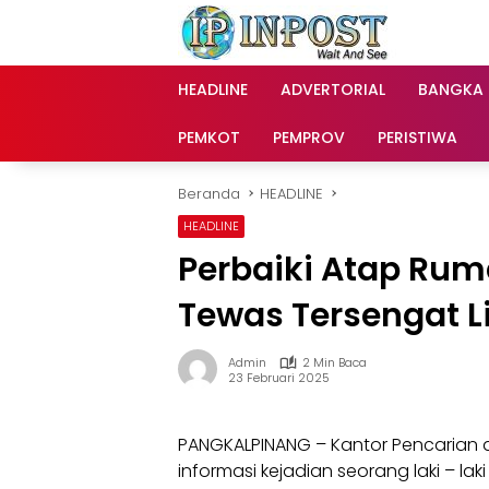
Langsung
ke
konten
HEADLINE
ADVERTORIAL
BANGKA
PEMKOT
PEMPROV
PERISTIWA
Beranda
HEADLINE
HEADLINE
Perbaiki Atap Rum
Tewas Tersengat Li
Admin
2 Min Baca
23 Februari 2025
PANGKALPINANG – Kantor Pencarian
informasi kejadian seorang laki – lak