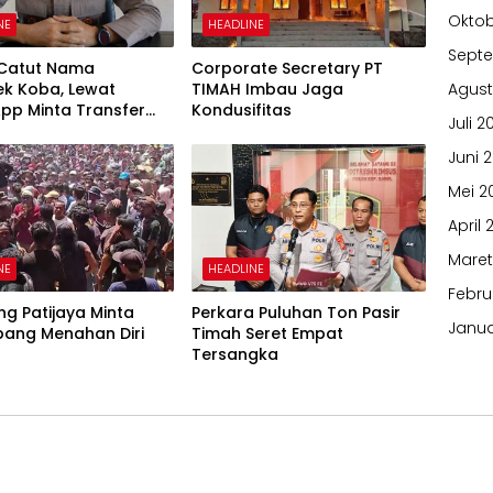
Oktob
NE
HEADLINE
Sept
 Catut Nama
Corporate Secretary PT
ek Koba, Lewat
TIMAH Imbau Jaga
Agust
pp Minta Transfer
Kondusifitas
Juli 2
Juni 
Mei 2
April 
Maret
NE
HEADLINE
Febru
g Patijaya Minta
Perkara Puluhan Ton Pasir
Janua
ang Menahan Diri
Timah Seret Empat
Tersangka