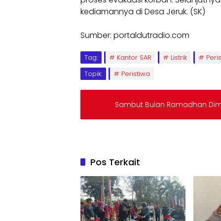
kediamannya di Desa Jeruk. (SK)
Sumber: portaldutradio.com
Tag:
Kantor SAR
Listrik
Peri
Topik:
Peristiwa
Sambut Bulan Ramadhan Dim
Pos Terkait