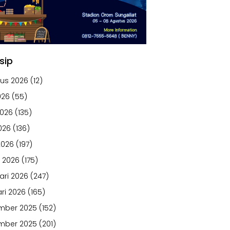
sip
us 2026
(12)
026
(55)
2026
(135)
026
(136)
2026
(197)
 2026
(175)
ari 2026
(247)
ri 2026
(165)
mber 2025
(152)
mber 2025
(201)