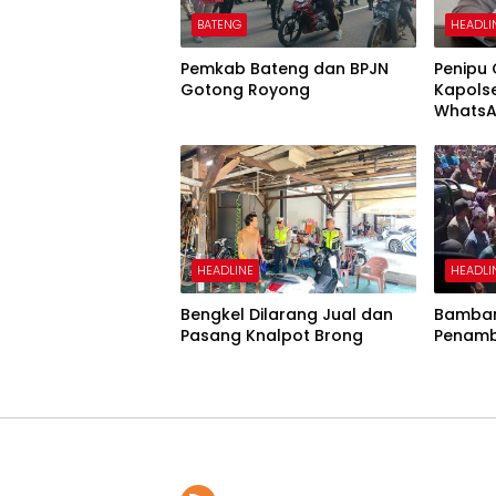
BATENG
HEADLI
Pemkab Bateng dan BPJN
Penipu
Gotong Royong
Kapols
WhatsA
Uang
HEADLINE
HEADLI
Bengkel Dilarang Jual dan
Bamban
Pasang Knalpot Brong
Penamb