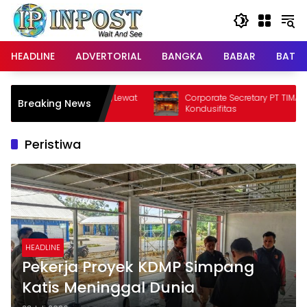
Langsung
ke
konten
HEADLINE
ADVERTORIAL
BANGKA
BABAR
BATE
 Koba, Lewat
Corporate Secretary PT TIMAH Imbau Jaga
Breaking News
ang
Kondusifitas
Peristiwa
HEADLINE
Pekerja Proyek KDMP Simpang
Katis Meninggal Dunia