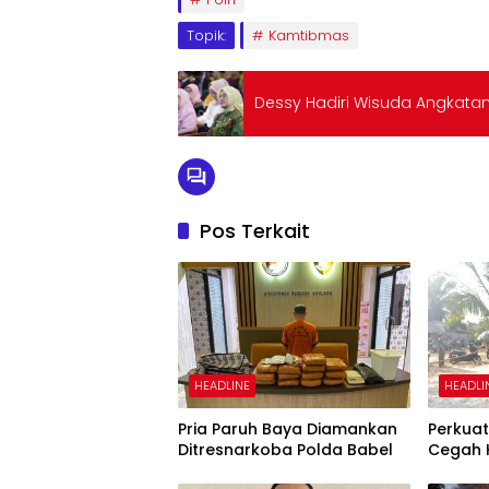
Topik:
Kamtibmas
Dessy Hadiri Wisuda Angkatan
Pos Terkait
HEADLINE
HEADLI
Pria Paruh Baya Diamankan
Perkua
Ditresnarkoba Polda Babel
Cegah 