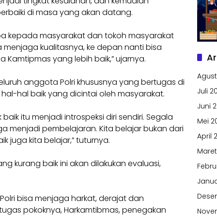
njadi tingkat kesalahan, dan kemudian
erbaiki di masa yang akan datang.
oa kepada masyarakat dan tokoh masyarakat
sa menjaga kualitasnya, ke depan nanti bisa
Ar
amtipmas yang lebih baik,” ujarnya.
Agust
eluruh anggota Polri khususnya yang bertugas di
Juli 2
al-hal baik yang dicintai oleh masyarakat.
Juni 
k baik itu menjadi introspeksi diri sendiri. Segala
Mei 2
ga menjadi pembelajaran. Kita belajar bukan dari
April 
ik juga kita belajar,” tuturnya.
Maret
ang kurang baik ini akan dilakukan evaluasi,
Febru
Janua
Dese
lri bisa menjaga harkat, derajat dan
tugas pokoknya, Harkamtibmas, penegakan
Nove