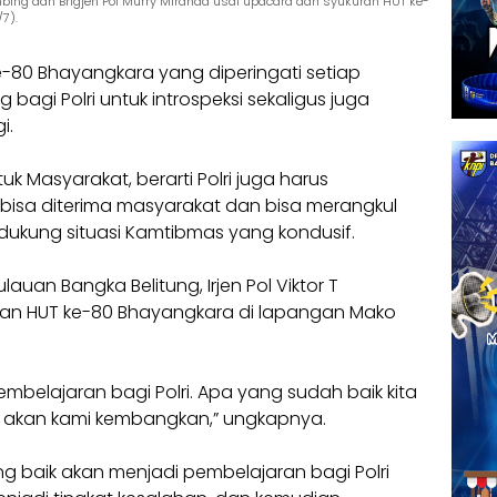
ombing dan Brigjen Pol Murry Miranda usai upacara dan syukuran HUT ke-
7).
80 Bhayangkara yang diperingati setiap
 bagi Polri untuk introspeksi sekaligus juga
i.
k Masyarakat, berarti Polri juga harus
isa diterima masyarakat dan bisa merangkul
kung situasi Kamtibmas yang kondusif.
uan Bangka Belitung, Irjen Pol Viktor T
ran HUT ke-80 Bhayangkara di lapangan Mako
n pembelajaran bagi Polri. Apa yang sudah baik kita
n akan kami kembangkan,” ungkapnya.
g baik akan menjadi pembelajaran bagi Polri