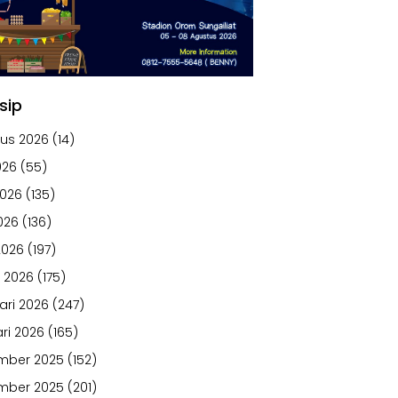
sip
us 2026
(14)
026
(55)
2026
(135)
026
(136)
2026
(197)
 2026
(175)
ari 2026
(247)
ri 2026
(165)
mber 2025
(152)
mber 2025
(201)