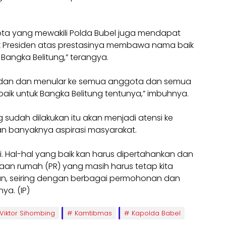
gota yang mewakili Polda Bubel juga mendapat
apak Presiden atas prestasinya membawa nama baik
angka Belitung,” terangya.
ladan dan menular ke semua anggota dan semua
ik untuk Bangka Belitung tentunya,” imbuhnya.
g sudah dilakukan itu akan menjadi atensi ke
an banyaknya aspirasi masyarakat.
i. Hal-hal yang baik kan harus dipertahankan dan
jaan rumah (PR) yang masih harus tetap kita
akan, seiring dengan berbagai permohonan dan
ya. (IP)
l Viktor Sihombing
Kamtibmas
Kapolda Babel