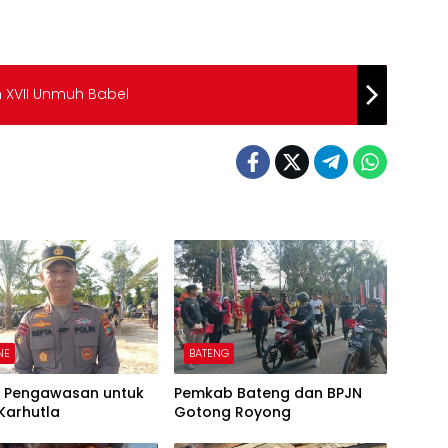
 XVII Unmuh Babel
NE
BATENG
t Pengawasan untuk
Pemkab Bateng dan BPJN
Karhutla
Gotong Royong