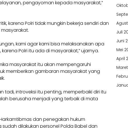
pelayanan, pengayoman kepada masyarakat,”
Oktob
Sept
itik, karena Polri tidak mungkin bekerja sendiri dan
Agust
 masyarakat.
Juli 2
Juni 
ukungan, kami agar kami bisa melaksanakan apa
Mei 2
arena Polri itu ada di masyarakat,” ujarnya.
April 
inamika masyarakat itu akan mempengaruhi
Maret
Untuk memberikan gambaran masyarakat yang
Febru
ik.
Janua
tadi, introveksi itu penting, memperbaiki diri itu
dalah berusaha menjadi yang terbaik di mata
an Harkamtibmas dan penegakan hukum
g sudah dilakukan personel Polda Babel dan