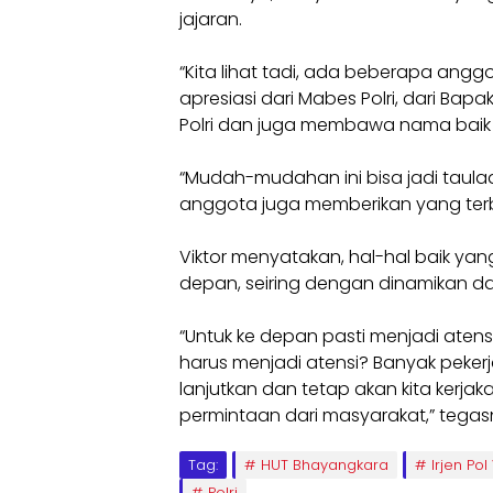
jajaran.
“Kita lihat tadi, ada beberapa ang
apresiasi dari Mabes Polri, dari B
Polri dan juga membawa nama baik B
“Mudah-mudahan ini bisa jadi tau
anggota juga memberikan yang terba
Viktor menyatakan, hal-hal baik yan
depan, seiring dengan dinamikan d
“Untuk ke depan pasti menjadi atens
harus menjadi atensi? Banyak peker
lanjutkan dan tetap akan kita kerj
permintaan dari masyarakat,” tegasn
Tag:
HUT Bhayangkara
Irjen Po
Polri