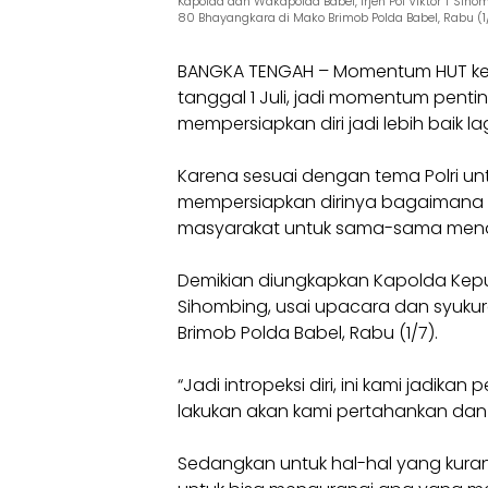
Kapolda dan Wakapolda Babel, Irjen Pol Viktor T Sih
80 Bhayangkara di Mako Brimob Polda Babel, Rabu (1/
BANGKA TENGAH – Momentum HUT ke-
tanggal 1 Juli, jadi momentum penting
mempersiapkan diri jadi lebih baik lag
Karena sesuai dengan tema Polri untu
mempersiapkan dirinya bagaimana b
masyarakat untuk sama-sama mendu
Demikian diungkapkan Kapolda Kepula
Sihombing, usai upacara dan syuku
Brimob Polda Babel, Rabu (1/7).
“Jadi intropeksi diri, ini kami jadika
lakukan akan kami pertahankan da
Sedangkan untuk hal-hal yang kuran