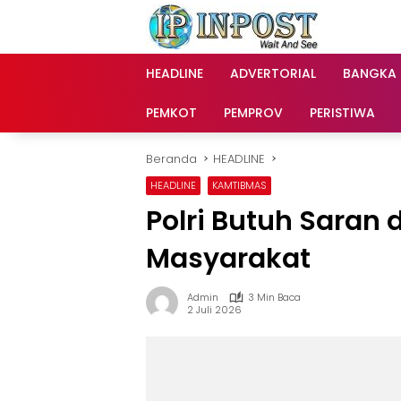
Langsung
ke
konten
HEADLINE
ADVERTORIAL
BANGKA
PEMKOT
PEMPROV
PERISTIWA
Beranda
HEADLINE
HEADLINE
KAMTIBMAS
Polri Butuh Saran
Masyarakat
Admin
3 Min Baca
2 Juli 2026