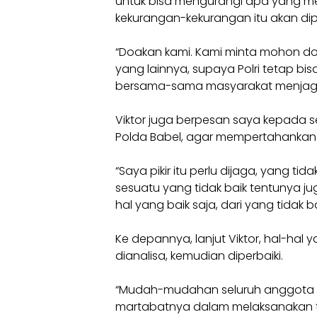
untuk bisa mengurangi apa yang me
kekurangan-kekurangan itu akan dip
“Doakan kami. Kami minta mohon d
yang lainnya, supaya Polri tetap bi
bersama-sama masyarakat menjaga K
Viktor juga berpesan saya kepada s
Polda Babel, agar mempertahankan h
“Saya pikir itu perlu dijaga, yang tida
sesuatu yang tidak baik tentunya ju
hal yang baik saja, dari yang tidak ba
Ke depannya, lanjut Viktor, hal-hal y
dianalisa, kemudian diperbaiki.
“Mudah-mudahan seluruh anggota Po
martabatnya dalam melaksanakan 