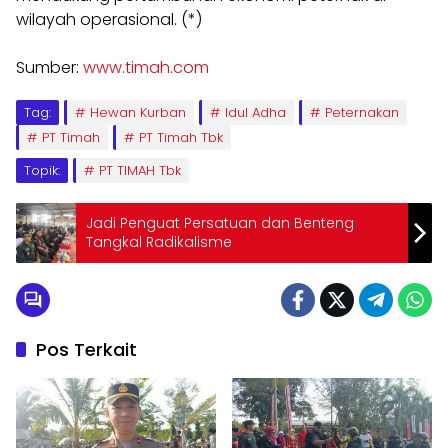
wilayah operasional. (*)
Sumber:
www.timah.com
Tag:
Hewan Kurban
Idul Adha
Peternakan
PT Timah
PT Timah Tbk
Topik:
PT TIMAH Tbk
Jadi Penguat Persatuan dan Benteng
Tangkal Radikalisme
Pos Terkait