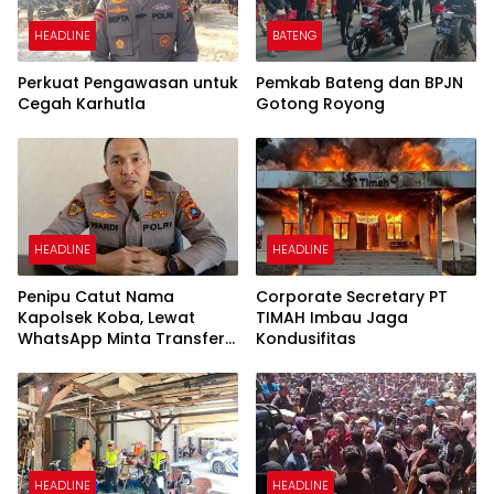
HEADLINE
BATENG
Perkuat Pengawasan untuk
Pemkab Bateng dan BPJN
Cegah Karhutla
Gotong Royong
HEADLINE
HEADLINE
Penipu Catut Nama
Corporate Secretary PT
Kapolsek Koba, Lewat
TIMAH Imbau Jaga
WhatsApp Minta Transfer
Kondusifitas
Uang
HEADLINE
HEADLINE