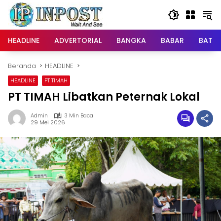
Langsung
ke
konten
HEADLINE
ADVERTORIAL
BANGKA
BABAR
BATE
Beranda
HEADLINE
HEADLINE
PT TIMAH
PT TIMAH Libatkan Peternak Lokal
Admin
3 Min Baca
29 Mei 2026