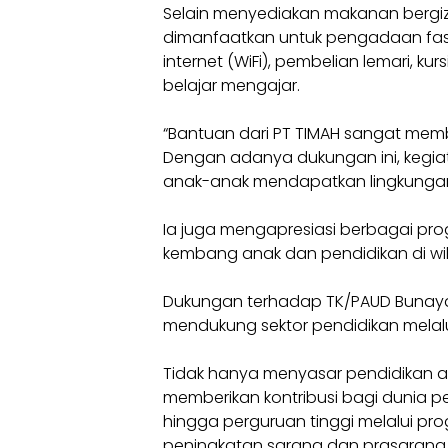
Selain menyediakan makanan bergiz
dimanfaatkan untuk pengadaan fasi
internet (WiFi), pembelian lemari, ku
belajar mengajar.
“Bantuan dari PT TIMAH sangat memb
Dengan adanya dukungan ini, kegiat
anak-anak mendapatkan lingkungan b
Ia juga mengapresiasi berbagai 
kembang anak dan pendidikan di wi
Dukungan terhadap TK/PAUD Bunaya 
mendukung sektor pendidikan melalu
Tidak hanya menyasar pendidikan ana
memberikan kontribusi bagi dunia pe
hingga perguruan tinggi melalui pr
peningkatan sarana dan prasarana s