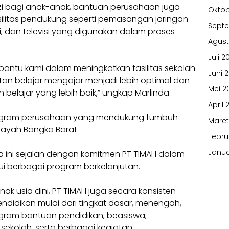
i bagi anak-anak, bantuan perusahaan juga
Oktob
litas pendukung seperti pemasangan jaringan
Sept
rsi, dan televisi yang digunakan dalam proses
Agust
Juli 2
antu kami dalam meningkatkan fasilitas sekolah.
Juni 
an belajar mengajar menjadi lebih optimal dan
Mei 2
elajar yang lebih baik,” ungkap Marlinda.
April 
program perusahaan yang mendukung tumbuh
Maret
layah Bangka Barat.
Febru
Janua
ini sejalan dengan komitmen PT TIMAH dalam
i berbagai program berkelanjutan.
k usia dini, PT TIMAH juga secara konsisten
ndidikan mulai dari tingkat dasar, menengah,
ogram bantuan pendidikan, beasiswa,
ekolah, serta berbagai kegiatan