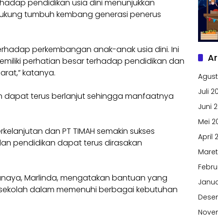
erhadap pendidikan usia dini menunjukkan
ukung tumbuh kembang generasi penerus
terhadap perkembangan anak-anak usia dini. Ini
Ar
miliki perhatian besar terhadap pendidikan dan
rat,” katanya.
Agust
Juli 2
alin dapat terus berlanjut sehingga manfaatnya
Juni 
Mei 2
rkelanjutan dan PT TIMAH semakin sukses
April 
an pendidikan dapat terus dirasakan
Maret
Febru
Bunaya, Marlinda, mengatakan bantuan yang
Janua
u sekolah dalam memenuhi berbagai kebutuhan
Dese
Nove