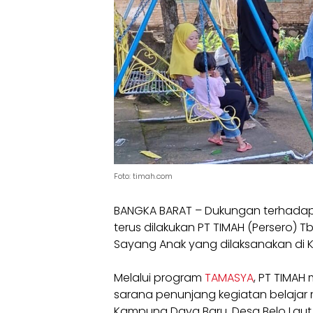
Foto: timah.com
BANGKA BARAT – Dukungan terhada
terus dilakukan PT TIMAH (Persero) 
Sayang Anak yang dilaksanakan di 
Melalui program
TAMASYA
, PT TIMAH
sarana penunjang kegiatan belajar 
Kampung Daya Baru, Desa Belo Laut