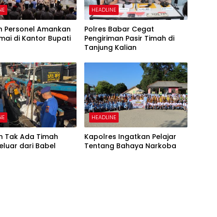
NE
HEADLINE
n Personel Amankan
Polres Babar Cegat
mai di Kantor Bupati
Pengiriman Pasir Timah di
Tanjung Kalian
NE
HEADLINE
an Tak Ada Timah
Kapolres Ingatkan Pelajar
Keluar dari Babel
Tentang Bahaya Narkoba