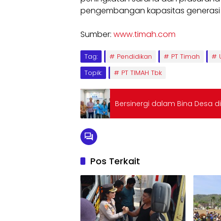
pengembangan kapasitas generasi 
Sumber:
www.timah.com
Tag:
Pendidikan
PT Timah
Topik:
PT TIMAH Tbk
Bersinergi dalam Bina Desa d
Pos Terkait