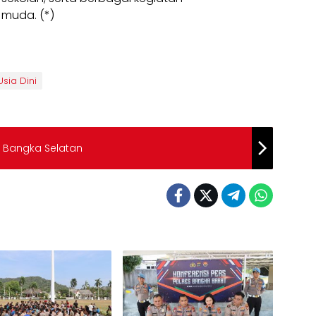
muda. (*)
Usia Dini
i Bangka Selatan