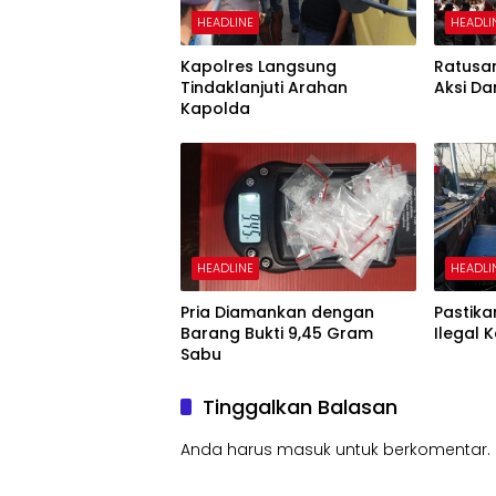
HEADLINE
HEADLI
Kapolres Langsung
Ratusa
Tindaklanjuti Arahan
Aksi Da
Kapolda
HEADLINE
HEADLI
Pria Diamankan dengan
Pastik
Barang Bukti 9,45 Gram
Ilegal 
Sabu
Tinggalkan Balasan
Anda harus
masuk
untuk berkomentar.