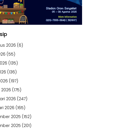
sip
us 2026
(6)
026
(55)
2026
(135)
026
(136)
2026
(197)
 2026
(175)
ari 2026
(247)
ri 2026
(165)
mber 2025
(152)
mber 2025
(201)