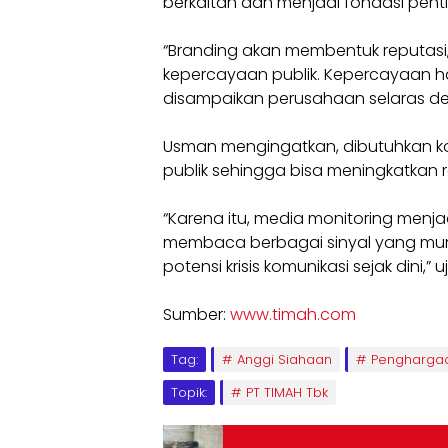
berkaitan dan menjadi fondasi pentin
“Branding akan membentuk reputasi,
kepercayaan publik. Kepercayaan 
disampaikan perusahaan selaras de
Usman mengingatkan, dibutuhkan ko
publik sehingga bisa meningkatkan 
“Karena itu, media monitoring men
membaca berbagai sinyal yang munc
potensi krisis komunikasi sejak dini,” u
Sumber:
www.timah.com
Tag:
Anggi Siahaan
Pengharga
Topik:
PT TIMAH Tbk