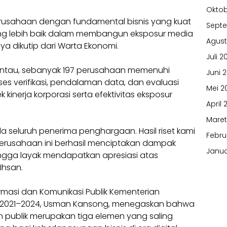
Oktob
rusahaan dengan fundamental bisnis yang kuat
Sept
g lebih baik dalam membangun eksposur media
Agust
a dikutip dari Warta Ekonomi.
Juli 2
pantau, sebanyak 197 perusahaan memenuhi
Juni 
roses verifikasi, pendalaman data, dan evaluasi
Mei 2
inerja korporasi serta efektivitas eksposur
April 
Maret
seluruh penerima penghargaan. Hasil riset kami
Febru
usahaan ini berhasil menciptakan dampak
Janua
hingga layak mendapatkan apresiasi atas
Ihsan.
ormasi dan Komunikasi Publik Kementerian
de 2021–2024, Usman Kansong, menegaskan bahwa
n publik merupakan tiga elemen yang saling