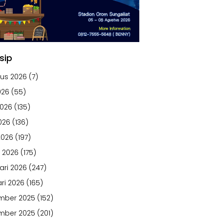
sip
us 2026
(7)
026
(55)
2026
(135)
026
(136)
2026
(197)
 2026
(175)
ari 2026
(247)
ri 2026
(165)
mber 2025
(152)
mber 2025
(201)