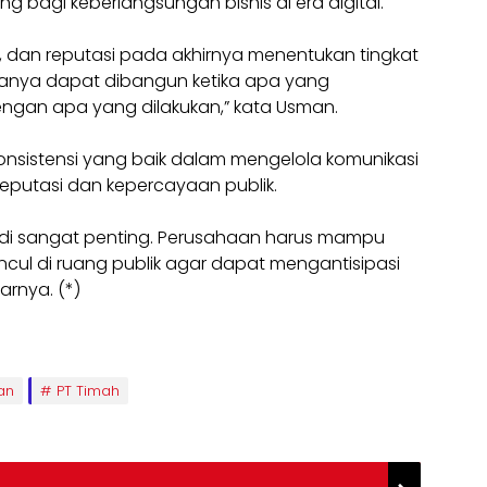
g bagi keberlangsungan bisnis di era digital.
 dan reputasi pada akhirnya menentukan tingkat
hanya dapat dibangun ketika apa yang
ngan apa yang dilakukan,” kata Usman.
nsistensi yang baik dalam mengelola komunikasi
reputasi dan kepercayaan publik.
jadi sangat penting. Perusahaan harus mampu
ul di ruang publik agar dapat mengantisipasi
jarnya. (*)
an
PT Timah