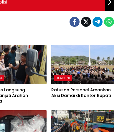
lisi
NE
HEADLINE
es Langsung
Ratusan Personel Amankan
anjuti Arahan
Aksi Damai di Kantor Bupati
a