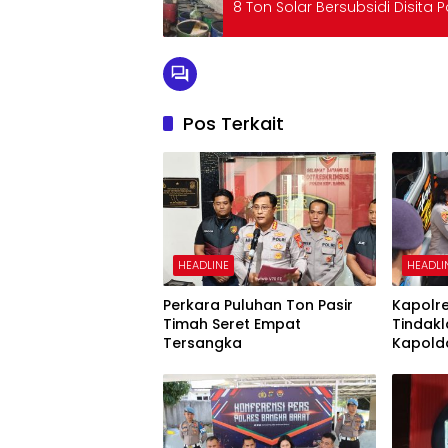
8 Ton Solar Bersubsidi Disita Po
Pos Terkait
HEADLINE
HEADLI
Perkara Puluhan Ton Pasir
Kapolr
Timah Seret Empat
Tindakl
Tersangka
Kapold