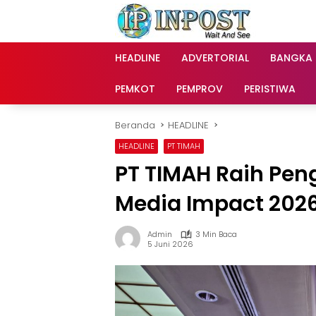
Langsung
ke
konten
HEADLINE
ADVERTORIAL
BANGKA
PEMKOT
PEMPROV
PERISTIWA
Beranda
HEADLINE
HEADLINE
PT TIMAH
PT TIMAH Raih Pen
Media Impact 202
Admin
3 Min Baca
5 Juni 2026