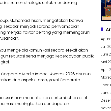
ai instrumen strategis untuk mendukung
 Group, Muhamad Ihsan, mengatakan bahwa
 lagi sekadar menjadi sarana penyampaian
Ar
bang menjadi faktor penting yang memengaruhi
erusahaan.
Agust
Juli 2
u mengelola komunikasi secara efektif akan
Juni 
un reputasi serta menjaga kepercayaan publik
gital.
Mei 2
April 
 Corporate Media Impact Awards 2026 disusun
Maret
sikan dua aspek utama, yakni Corporate
Febru
Janua
% perusahaan mencatatkan pertumbuhan aset
Dese
 berhasil meningkatkan pendapatan
Nove