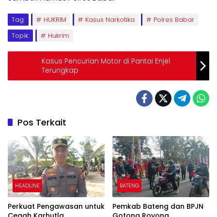
Tag:
HUKRIM
Kasus Narkotika
Polres Babar
Topik:
Hukrim
Kasus Pencurian Motor di Pantai Enjel
Terungkap
Pos Terkait
HEADLINE
BATENG
Perkuat Pengawasan untuk
Pemkab Bateng dan BPJN
Cegah Karhutla
Gotong Royong