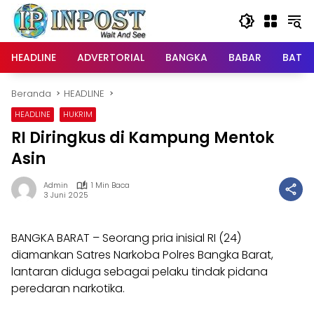
Langsung
ke
konten
HEADLINE
ADVERTORIAL
BANGKA
BABAR
BATE
Beranda
HEADLINE
HEADLINE
HUKRIM
RI Diringkus di Kampung Mentok
Asin
Admin
1 Min Baca
3 Juni 2025
BANGKA BARAT – Seorang pria inisial RI (24)
diamankan Satres Narkoba Polres Bangka Barat,
lantaran diduga sebagai pelaku tindak pidana
peredaran narkotika.