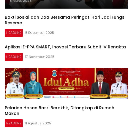
Terhadap Wartawan, Arvan:
8 Maret 2026
Langsung Ditahan
Bakti Sosial dan Doa Bersama Peringati Hari Jadi Fungsi
Reserse
HEADLINE
5 Desember 2025
Aplikasi E-PPA SMART, Inovasi Terbaru Subdit IV Renakta
HEADLINE
17 November 2025
Pelarian Hasan Basri Berakhir, Ditangkap di Rumah
Makan
HEADLINE
11 Agustus 2025