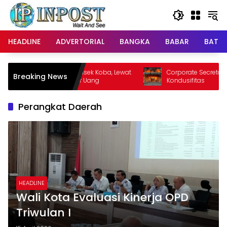
Langsung
ke
konten
HEADLINE
ADVERTORIAL
BANGKA
BABAR
BATE
ut Nama Kapolsek Koba, Lewat
Corporate Secretary PT TIMAH I
Breaking News
inta Transfer Uang
Kondusifitas
Perangkat Daerah
HEADLINE
Wali Kota Evaluasi Kinerja OPD
Triwulan I