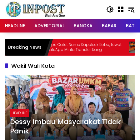
Langsung
ke
konten
HEADLINE
ADVERTORIAL
BANGKA
BABAR
BATE
Penipu Catut Nama Kapolsek Koba, Lewat
Corporate Secretar
Breaking News
WhatsApp Minta Transfer Uang
Kondusifitas
Wakil Wali Kota
HEADLINE
Dessy Imbau Masyarakat Tidak
Panik