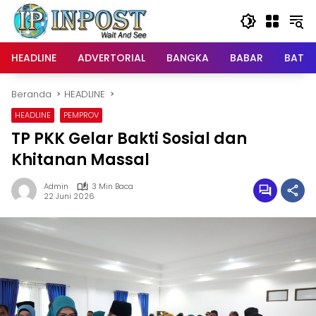
Langsung
ke
konten
HEADLINE
ADVERTORIAL
BANGKA
BABAR
BATE
Beranda
HEADLINE
HEADLINE
PEMPROV
TP PKK Gelar Bakti Sosial dan
Khitanan Massal
Admin
3 Min Baca
22 Juni 2026