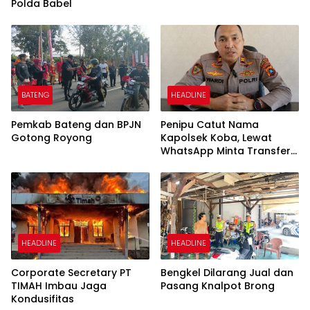
Polda Babel
BATENG
HEADLINE
Pemkab Bateng dan BPJN
Penipu Catut Nama
Gotong Royong
Kapolsek Koba, Lewat
WhatsApp Minta Transfer
Uang
HEADLINE
HEADLINE
Corporate Secretary PT
Bengkel Dilarang Jual dan
TIMAH Imbau Jaga
Pasang Knalpot Brong
Kondusifitas