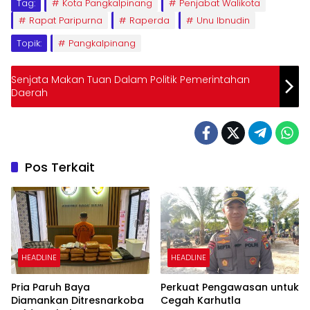
Tag:
Kota Pangkalpinang
Penjabat Walikota
Rapat Paripurna
Raperda
Unu Ibnudin
Topik:
Pangkalpinang
Senjata Makan Tuan Dalam Politik Pemerintahan
Daerah
Pos Terkait
HEADLINE
HEADLINE
Pria Paruh Baya
Perkuat Pengawasan untuk
Diamankan Ditresnarkoba
Cegah Karhutla