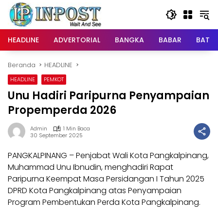
Langsung
ke
konten
HEADLINE
ADVERTORIAL
BANGKA
BABAR
BATE
Beranda
HEADLINE
HEADLINE
PEMKOT
Unu Hadiri Paripurna Penyampaian
Propemperda 2026
Admin
1 Min Baca
30 September 2025
PANGKALPINANG – Penjabat Wali Kota Pangkalpinang,
Muhammad Unu Ibnudin, menghadiri Rapat
Paripurna Keempat Masa Persidangan I Tahun 2025
DPRD Kota Pangkalpinang atas Penyampaian
Program Pembentukan Perda Kota Pangkalpinang.