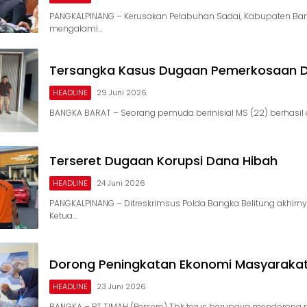
PANGKALPINANG – Kerusakan Pelabuhan Sadai, Kabupaten Ban
mengalami…
Tersangka Kasus Dugaan Pemerkosaan 
HEADLINE
29 Juni 2026
BANGKA BARAT – Seorang pemuda berinisial MS (22) berhasi
Terseret Dugaan Korupsi Dana Hibah
HEADLINE
24 Juni 2026
PANGKALPINANG – Ditreskrimsus Polda Bangka Belitung akhir
Ketua…
Dorong Peningkatan Ekonomi Masyarakat 
HEADLINE
23 Juni 2026
BANGKA – PT TIMAH (Persero) Tbk terus berupaya mendoron