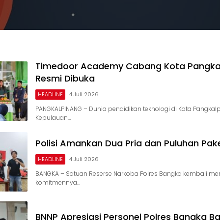
Timedoor Academy Cabang Kota Pangka
Resmi Dibuka
HEADLINE
4 Juli 2026
PANGKALPINANG – Dunia pendidikan teknologi di Kota Pangkalp
Kepulauan…
Polisi Amankan Dua Pria dan Puluhan Pak
HEADLINE
4 Juli 2026
BANGKA – Satuan Reserse Narkoba Polres Bangka kembali me
komitmennya…
BNNP Apresiasi Personel Polres Bangka Ba