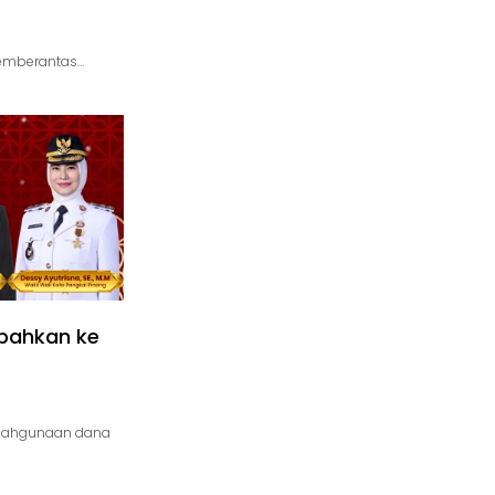
memberantas…
mpahkan ke
alahgunaan dana