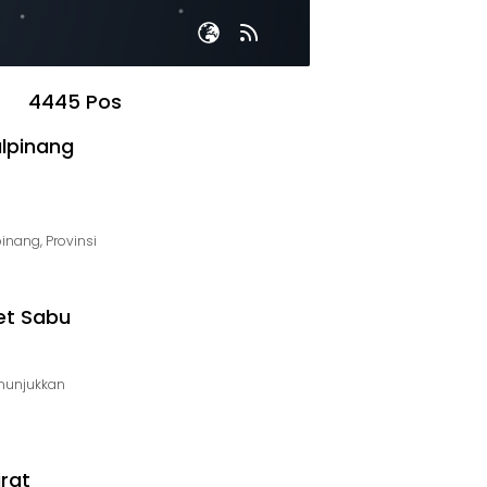
4445 Pos
lpinang
inang, Provinsi
et Sabu
nunjukkan
rat