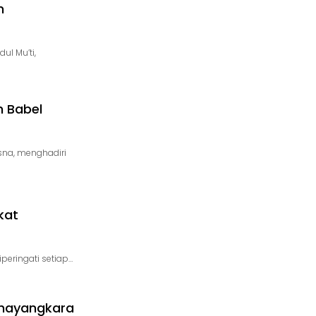
n
ul Mu’ti,
h Babel
sna, menghadiri
kat
eringati setiap…
Bhayangkara