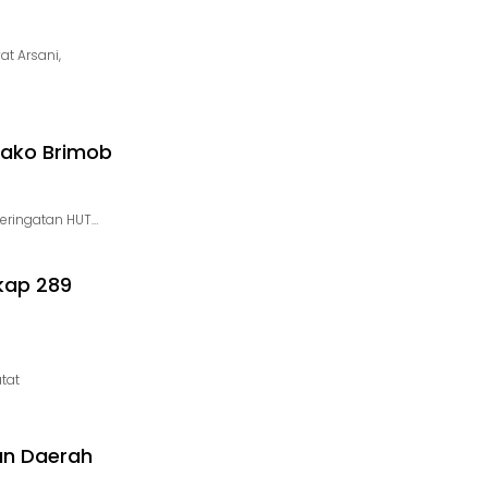
t Arsani,
Mako Brimob
eringatan HUT…
kap 289
tat
an Daerah