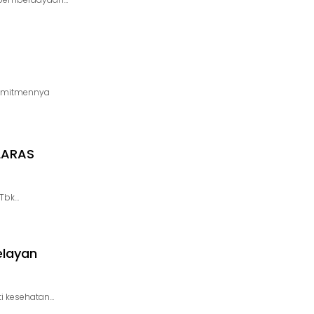
komitmennya
LARAS
 Tbk…
elayan
i kesehatan…