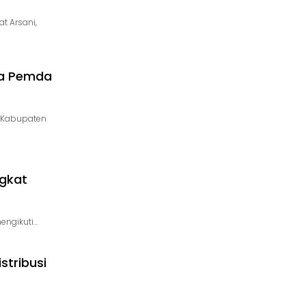
t Arsani,
ma Pemda
, Kabupaten
ngkat
engikuti…
stribusi