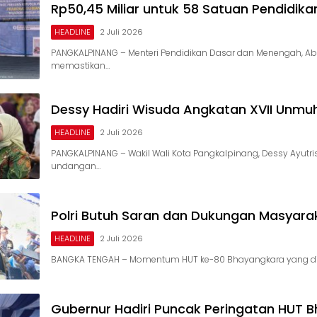
Rp50,45 Miliar untuk 58 Satuan Pendidika
HEADLINE
2 Juli 2026
PANGKALPINANG – Menteri Pendidikan Dasar dan Menengah, Abd
memastikan…
Dessy Hadiri Wisuda Angkatan XVII Unmu
HEADLINE
2 Juli 2026
PANGKALPINANG – Wakil Wali Kota Pangkalpinang, Dessy Ayutri
undangan…
Polri Butuh Saran dan Dukungan Masyara
HEADLINE
2 Juli 2026
BANGKA TENGAH – Momentum HUT ke-80 Bhayangkara yang dip
Gubernur Hadiri Puncak Peringatan HUT 