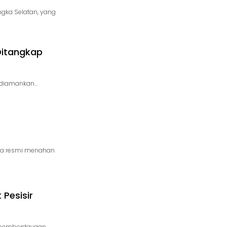
gka Selatan, yang
Ditangkap
l diamankan…
nya resmi menahan
Pesisir
g pemberdayaan…