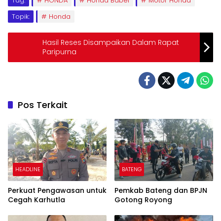
Tag:
HONDA
Honda Babel
Motor Honda
Topik:
Honda
Hasil Reses Disampaikan Dalam Rapat
Paripurna
Pos Terkait
HEADLINE
BATENG
Perkuat Pengawasan untuk
Pemkab Bateng dan BPJN
Cegah Karhutla
Gotong Royong