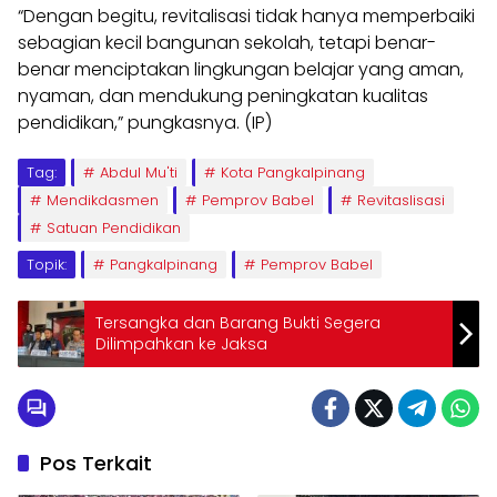
“Dengan begitu, revitalisasi tidak hanya memperbaiki
sebagian kecil bangunan sekolah, tetapi benar-
benar menciptakan lingkungan belajar yang aman,
nyaman, dan mendukung peningkatan kualitas
pendidikan,” pungkasnya. (IP)
Tag:
Abdul Mu'ti
Kota Pangkalpinang
Mendikdasmen
Pemprov Babel
Revitaslisasi
Satuan Pendidikan
Topik:
Pangkalpinang
Pemprov Babel
Tersangka dan Barang Bukti Segera
Dilimpahkan ke Jaksa
Pos Terkait