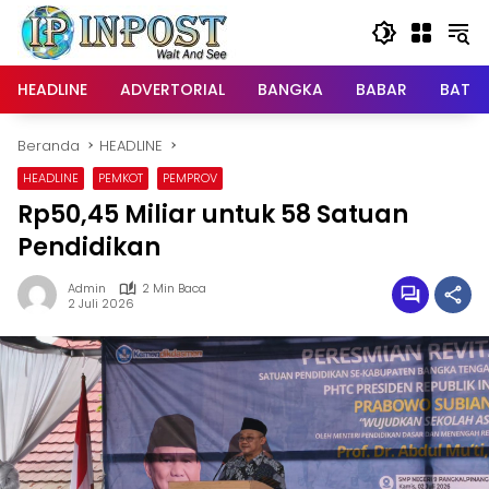
Langsung
ke
konten
HEADLINE
ADVERTORIAL
BANGKA
BABAR
BATE
Beranda
HEADLINE
HEADLINE
PEMKOT
PEMPROV
Rp50,45 Miliar untuk 58 Satuan
Pendidikan
Admin
2 Min Baca
2 Juli 2026