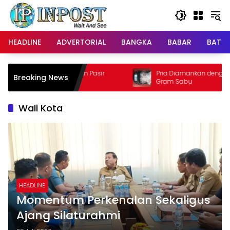
Langsung
ke
konten
HEADLINE
ADVERTORIAL
BANGKA
BABAR
BATE
man Pasir
Pria Diamankan dengan Barang Bukti 9,45
Breaking News
Gram Sabu
Wali Kota
HEADLINE
Momentum Perkenalan Sekaligus
Ajang Silaturahmi